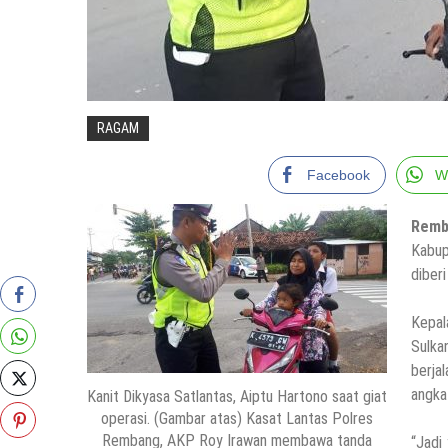
RAGAM
Facebook
W
Rem
Kabup
diber
Kepal
Sulka
berja
angka
Kanit Dikyasa Satlantas, Aiptu Hartono saat giat
operasi. (Gambar atas) Kasat Lantas Polres
Rembang, AKP Roy Irawan membawa tanda
“Jadi