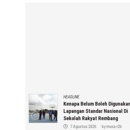
HEADLINE
Kenapa Belum Boleh Digunakan
in
Lapangan Standar Nasional Di
Keluarga
Sekolah Rakyat Rembang
a r2b
7 Agustus 2026
by
musa r2b