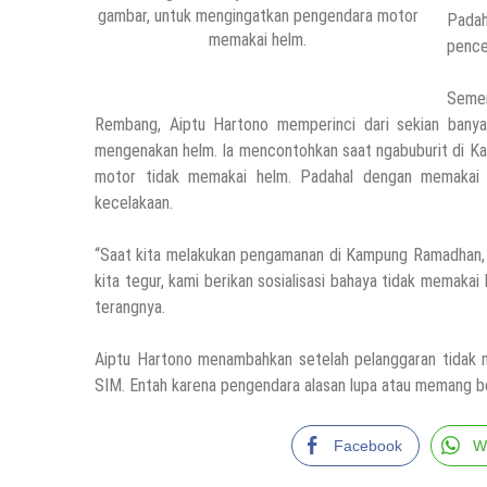
gambar, untuk mengingatkan pengendara motor
Padah
memakai helm.
penceg
Semen
Rembang, Aiptu Hartono memperinci dari sekian banya
mengenakan helm. Ia mencontohkan saat ngabuburit di K
motor tidak memakai helm. Padahal dengan memakai h
kecelakaan.
“Saat kita melakukan pengamanan di Kampung Ramadhan, b
kita tegur, kami berikan sosialisasi bahaya tidak memakai 
terangnya.
Aiptu Hartono menambahkan setelah pelanggaran tidak m
SIM. Entah karena pengendara alasan lupa atau memang b
Facebook
W