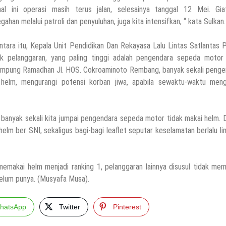
al ini operasi masih terus jalan, selesainya tanggal 12 Mei. Giat
ahan melalui patroli dan penyuluhan, juga kita intensifkan, “ kata Sulkan.
tara itu, Kepala Unit Pendidikan Dan Rekayasa Lalu Lintas Satlantas 
k pelanggaran, yang paling tinggi adalah pengendara sepeda motor 
ampung Ramadhan Jl. HOS. Cokroaminoto Rembang, banyak sekali penge
elm, mengurangi potensi korban jiwa, apabila sewaktu-waktu meng
anyak sekali kita jumpai pengendara sepeda motor tidak makai helm. D
helm ber SNI, sekaligus bagi-bagi leaflet seputar keselamatan berlalu lin
emakai helm menjadi ranking 1, pelanggaran lainnya disusul tidak me
elum punya. (Musyafa Musa).
hatsApp
Twitter
Pinterest