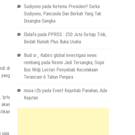
Sudiyono
pada
Ketemu Presiden!! Serka
Sudiyono, Pancasila Dan Berkah Yang Tak
Disangka-Sangka
Elidafa
pada
PPRSS : 250 Juta Setiap Titik,
Bedah Rumah Plus Buka Usaha
Budi sr_ Kabiro global investigasi news
rembang
pada
Resmi Jadi Tersangka, Sopir
ndi di
Bus Widji Lestari Penyebab Kecelakaan
 yang
Terancam 6 Tahun Penjara
musa r2b
pada
Event Kejurkab Panahan, Ada
, Iptu
Kejutan
 akan
stikan
 saja.