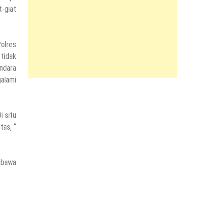
-giat
Polres
tidak
ndara
alami
i situ
tas, “
mbawa