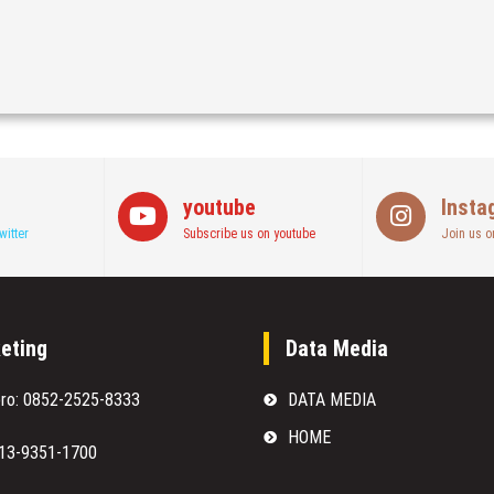
youtube
Insta
witter
Subscribe us on youtube
Join us o
eting
Data Media
oro: 0852-2525-8333
DATA MEDIA
HOME
813-9351-1700