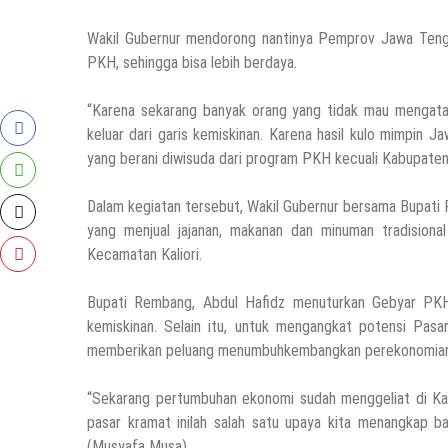
Wakil Gubernur mendorong nantinya Pemprov Jawa Tengah
PKH, sehingga bisa lebih berdaya.
“Karena sekarang banyak orang yang tidak mau mengata
keluar dari garis kemiskinan. Karena hasil kulo mimpin
yang berani diwisuda dari program PKH kecuali Kabupat
Dalam kegiatan tersebut, Wakil Gubernur bersama Bupati 
yang menjual jajanan, makanan dan minuman tradision
Kecamatan Kaliori.
Bupati Rembang, Abdul Hafidz menuturkan Gebyar PK
kemiskinan. Selain itu, untuk mengangkat potensi Pa
memberikan peluang menumbuhkembangkan perekonomian
“Sekarang pertumbuhan ekonomi sudah menggeliat di Ka
pasar kramat inilah salah satu upaya kita menangkap b
(Musyafa Musa).