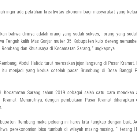
 ingin ada pelatihan kreativitas ekonomi bagi masyarakat yang keluar
kan bahwa dirinya adalah orang yang sudah sukses, orang yang sudah
 Jawa Tengah kalih Mas Ganjar muter 35 Kabupaten kulo dereng nemuak
en Rembang dan Khususnya di Kecamatan Sarang, ” ungkapnya
Rembang, Abdul Hafidz turut merasakan jajan langsung di Pasar Kramat.
al itu menjadi yang kedua setelah pasar Brumbung di Desa Banggi P
H Kecamatan Sarang tahun 2019 sebagai salah satu cara menekan 
sar Kramat. Menurutnya, dengan pembukaan Pasar Kramat diharapkan 
.
bupaten Rembang maka peluang ini harus kita tangkap dengan baik. A
ahwa perekonomian bisa tumbuh di wilayah masing-masing, “ terang Ha