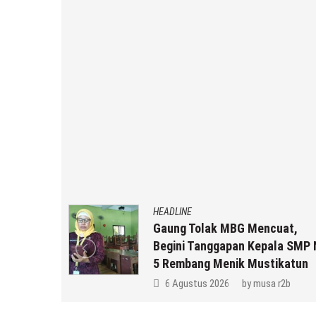
HEADLINE
an MBG
Gaung Tolak MBG Mencuat,
,
Begini Tanggapan Kepala SMP 
k Anda ??
5 Rembang Menik Mustikatun
 r2b
6 Agustus 2026
by
musa r2b