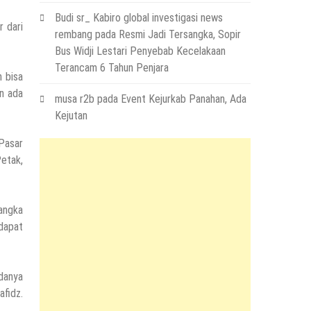
Budi sr_ Kabiro global investigasi news
 dari
rembang
pada
Resmi Jadi Tersangka, Sopir
Bus Widji Lestari Penyebab Kecelakaan
Terancam 6 Tahun Penjara
 bisa
en ada
musa r2b
pada
Event Kejurkab Panahan, Ada
Kejutan
 Pasar
etak,
angka
dapat
danya
fidz.