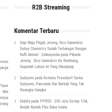
R2B Streaming
Komentar Terbaru
Siap Maju Pilgub Jateng, Dico Ganinduto
Sebuy Chemistry Sudah Terbangun Dengan
Raffi Ahmad - Golkarpedia
pada
Pilkada
Jateng : Dico Ganinduto Ke Rembang,
vinsi
Sejumlah Lokasi Ini Yang Dikunjungi
uarga
Sudiyono
pada
Ketemu Presiden!! Serka
Sudiyono, Pancasila Dan Berkah Yang Tak
Pasar
Disangka-Sangka
1 Mei
rinya
Elidafa
pada
PPRSS : 250 Juta Setiap Titik,
orang
Bedah Rumah Plus Buka Usaha