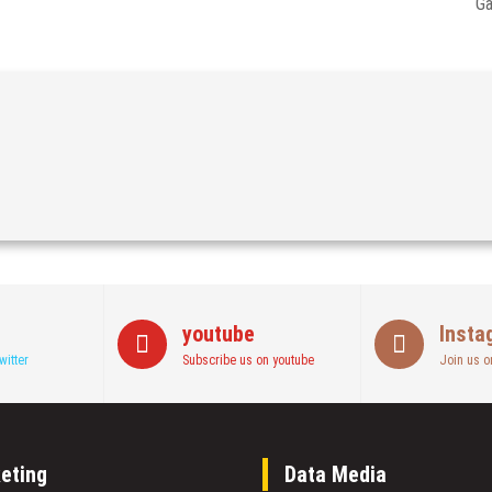
G
youtube
Insta
witter
Subscribe us on youtube
Join us o
eting
Data Media