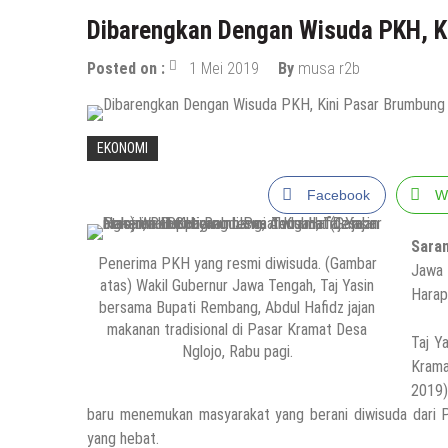
Dibarengkan Dengan Wisuda PKH, K
Posted on :
1 Mei 2019
By
musa r2b
EKONOMI
Facebook
W
Sara
Penerima PKH yang resmi diwisuda. (Gambar
Jawa
atas) Wakil Gubernur Jawa Tengah, Taj Yasin
Harap
bersama Bupati Rembang, Abdul Hafidz jajan
makanan tradisional di Pasar Kramat Desa
Taj Y
Nglojo, Rabu pagi.
Krama
2019)
baru menemukan masyarakat yang berani diwisuda dari 
yang hebat.