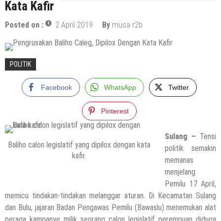
Kata Kafir
Posted on :
2 April 2019
By
musa r2b
POLITIK
Facebook
WhatsApp
Twitter
Pinterest
Sulang –
Tensi
Baliho calon legislatif yang dipilox dengan kata
politik semakin
kafir.
memanas
menjelang
Pemilu 17 April,
memicu tindakan-tindakan melanggar aturan. Di Kecamatan Sulang
dan Bulu, jajaran Badan Pengawas Pemilu (Bawaslu) menemukan alat
peraga kampanye milik seorang calon legislatif perempuan diduga