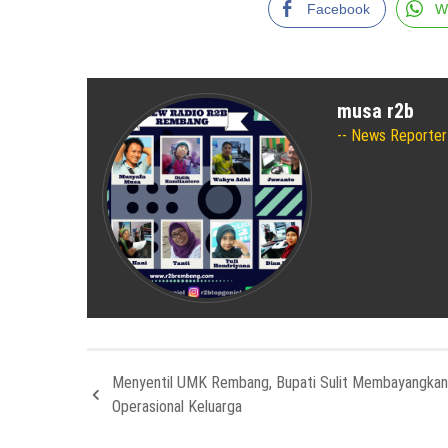
Facebook
W
musa r2b
News Reporter
Menyentil UMK Rembang, Bupati Sulit Membayangkan
Operasional Keluarga