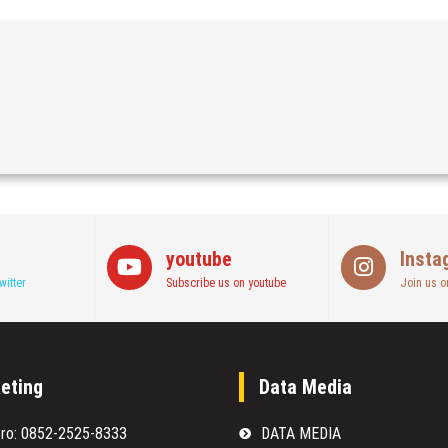
youtube
Insta
witter
Subscribe us on youtube
Join us o
eting
Data Media
oro: 0852-2525-8333
DATA MEDIA