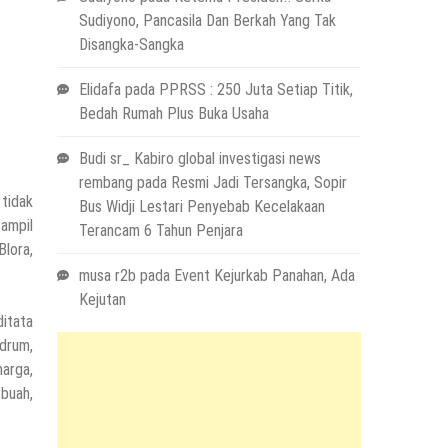
Sudiyono, Pancasila Dan Berkah Yang Tak
Disangka-Sangka
Elidafa
pada
PPRSS : 250 Juta Setiap Titik,
Bedah Rumah Plus Buka Usaha
Budi sr_ Kabiro global investigasi news
rembang
pada
Resmi Jadi Tersangka, Sopir
 tidak
Bus Widji Lestari Penyebab Kecelakaan
tampil
Terancam 6 Tahun Penjara
Blora,
musa r2b
pada
Event Kejurkab Panahan, Ada
Kejutan
ditata
drum,
arga,
 buah,