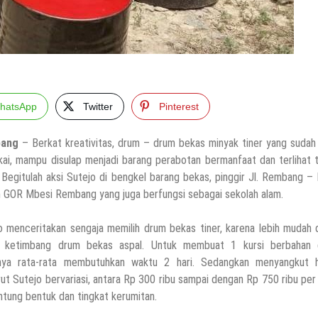
hatsApp
Twitter
Pinterest
bang
– Berkat kreativitas, drum – drum bekas minyak tiner yang sudah
kai, mampu disulap menjadi barang perabotan bermanfaat dan terlihat 
 Begitulah aksi Sutejo di bengkel barang bekas, pinggir Jl. Rembang – 
 GOR Mbesi Rembang yang juga berfungsi sebagai sekolah alam.
o menceritakan sengaja memilih drum bekas tiner, karena lebih mudah 
, ketimbang drum bekas aspal. Untuk membuat 1 kursi berbahan 
nya rata-rata membutuhkan waktu 2 hari. Sedangkan menyangkut h
ut Sutejo bervariasi, antara Rp 300 ribu sampai dengan Rp 750 ribu per
ntung bentuk dan tingkat kerumitan.