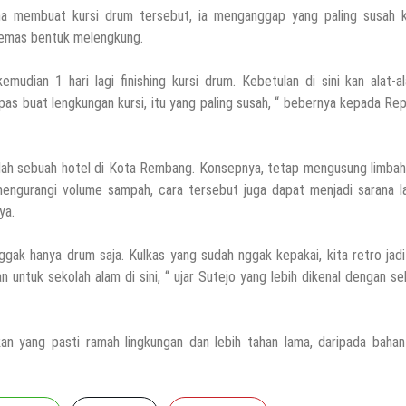
a membuat kursi drum tersebut, ia menganggap yang paling susah k
mas bentuk melengkung.
udian 1 hari lagi finishing kursi drum. Kebetulan di sini kan alat-a
u pas buat lengkungan kursi, itu yang paling susah, “ bebernya kepada Re
lah sebuah hotel di Kota Rembang. Konsepnya, tetap mengusung limbah
 mengurangi volume sampah, cara tersebut juga dapat menjadi sarana l
ya.
ggak hanya drum saja. Kulkas yang sudah nggak kepakai, kita retro jad
untuk sekolah alam di sini, “ ujar Sutejo yang lebih dikenal dengan s
an yang pasti ramah lingkungan dan lebih tahan lama, daripada bahan