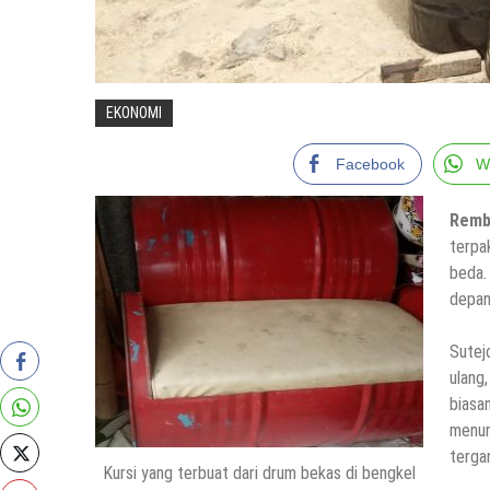
EKONOMI
Facebook
W
Rem
terpa
beda.
depan
Sutej
ulang
biasa
menur
terga
Kursi yang terbuat dari drum bekas di bengkel