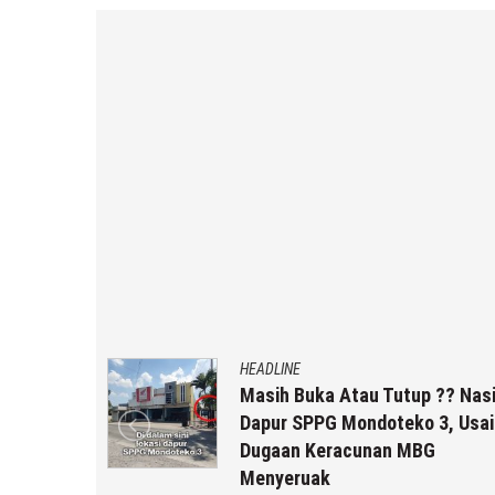
HEADLINE
uk Staf
Masih Buka Atau Tutup ?? Nas
rikut
Dapur SPPG Mondoteko 3, Usai
Dugaan Keracunan MBG
Menyeruak
a r2b