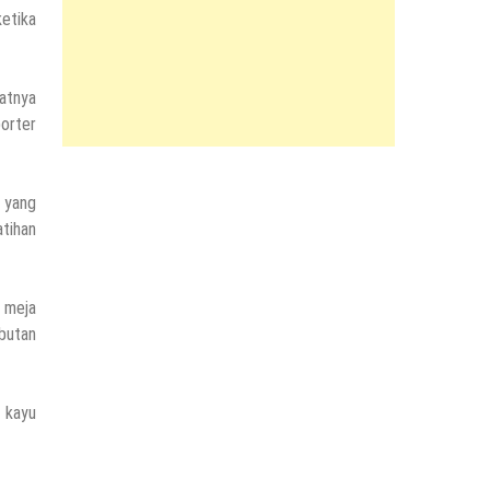
etika
latnya
porter
 yang
atihan
i meja
ebutan
 kayu