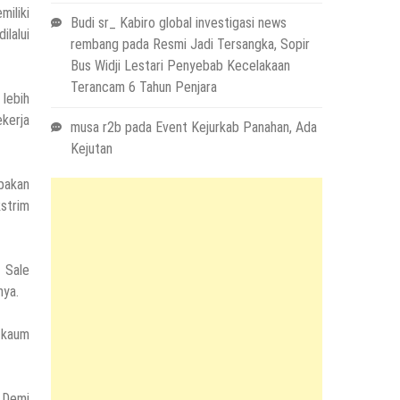
miliki
Budi sr_ Kabiro global investigasi news
ilalui
rembang
pada
Resmi Jadi Tersangka, Sopir
Bus Widji Lestari Penyebab Kecelakaan
Terancam 6 Tahun Penjara
 lebih
ekerja
musa r2b
pada
Event Kejurkab Panahan, Ada
Kejutan
pakan
kstrim
 Sale
nya.
a kaum
. Demi