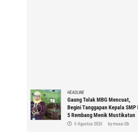
HEADLINE
an MBG
Gaung Tolak MBG Mencuat,
,
Begini Tanggapan Kepala SMP 
k Anda ??
5 Rembang Menik Mustikatun
a r2b
6 Agustus 2026
by
musa r2b