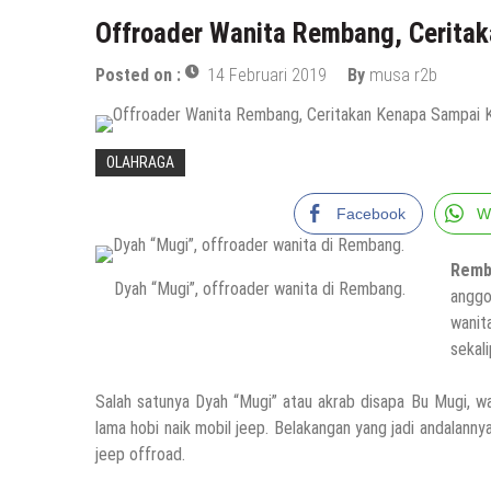
Offroader Wanita Rembang, Ceritak
Posted on :
14 Februari 2019
By
musa r2b
OLAHRAGA
Facebook
W
Remb
Dyah “Mugi”, offroader wanita di Rembang.
anggo
wanit
sekali
Salah satunya Dyah “Mugi” atau akrab disapa Bu Mugi, 
lama hobi naik mobil jeep. Belakangan yang jadi andalann
jeep offroad.