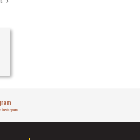
ya
gram
n instagram