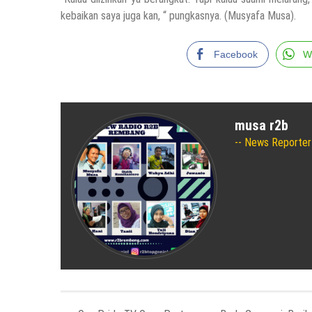
kebaikan saya juga kan, “ pungkasnya. (Musyafa Musa).
Facebook
W
musa r2b
News Reporter