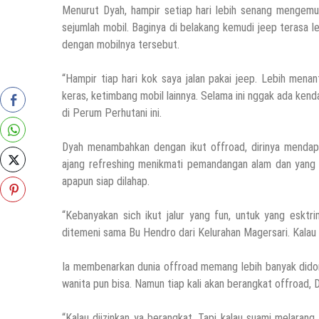
Menurut Dyah, hampir setiap hari lebih senang mengemud
sejumlah mobil. Baginya di belakang kemudi jeep terasa leb
dengan mobilnya tersebut.
“Hampir tiap hari kok saya jalan pakai jeep. Lebih mena
keras, ketimbang mobil lainnya. Selama ini nggak ada kenda
di Perum Perhutani ini.
Dyah menambahkan dengan ikut offroad, dirinya mendapa
ajang refreshing menikmati pemandangan alam dan yang p
apapun siap dilahap.
“Kebanyakan sich ikut jalur yang fun, untuk yang eskt
ditemeni sama Bu Hendro dari Kelurahan Magersari. Kalau 
Ia membenarkan dunia offroad memang lebih banyak didomi
wanita pun bisa. Namun tiap kali akan berangkat offroad, D
“Kalau diizinkan ya berangkat. Tapi kalau suami melarang