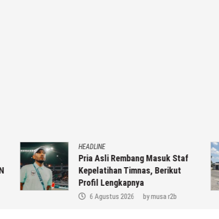
HEADLINE
Pria Asli Rembang Masuk Staf
N
Kepelatihan Timnas, Berikut
Profil Lengkapnya
6 Agustus 2026
by
musa r2b