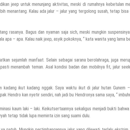
ikan jeep untuk menunjang aktivitas, meski di rumahnya kebetulan me
ih menantang. Kalau ada jalur – jalur yang tergolong susah, tetap bisa d
ntang rasanya. Bagus dan nyaman saja sich, meski mungkin suspensinya
la apa – apa. Kalau naik jeep, asyik pokoknya, “ kata wanita yang lama b
tkan sejumlah manfaat. Selain sebagai sarana berolahraga, juga meru
asti menambah teman. Asal kondisi badan dan mobilnya fit, jalur see
rim kadang ikut kadang nggak. Saya waktu ikut di jalur hutan Gunem –
pak Hendro kan nyetir sendiri, nah jadi bu Hendronya sama saya, “ imbuh
nasi kaum laki – laki. Keikutsertaannya sekaligus menjadi bukti bahw
yah tetap tidak lupa meminta izin sang suami dulu.
, ya patuh. Mungkin pertimbangannya jalur yang dilewati terlalu ekstrim