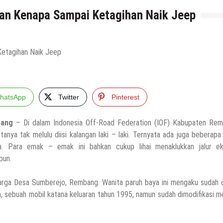
an Kenapa Sampai Ketagihan Naik Jeep
hatsApp
Twitter
Pinterest
ang
– Di dalam Indonesia Off-Road Federation (IOF) Kabupaten Rem
tanya tak melulu diisi kalangan laki – laki. Ternyata ada juga beberap
a. Para emak – emak ini bahkan cukup lihai menaklukkan jalur ek
pun.
warga Desa Sumberejo, Rembang. Wanita paruh baya ini mengaku sudah 
ya, sebuah mobil katana keluaran tahun 1995, namun sudah dimodifikasi m