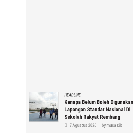
HEADLINE
Kenapa Belum Boleh Digunakan
in
Lapangan Standar Nasional Di
Keluarga
Sekolah Rakyat Rembang
 r2b
7 Agustus 2026
by
musa r2b