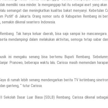
idak memiliki rasa minder. Ia menganggap hal itu sebagai aset yang akan
lalu semangat dan meningkatkan kualitas bakat menyanyi. Kebetulan Ca
am Putih” di Jakarta. Orang nomor satu di Kabupaten Rembang ini ber
semakin dikenal seantero Indonesia.
Rembang. Tak hanya keluar daerah, bisa saja sampai ke mancanegara.
 setia mendampingi dalam melakukan aktivitas, semoga tetap sabar da
 musik ini mengaku senang bisa bertemu Bupati Rembang. Sebelumny
njar Pranowo, beberapa waktu lalu. Carissa masih memendam harapan
Saya di rumah lebih senang mendengarkan berita TV ketimbang sinetron
dan ganteng, “ tutur Carissa.
 II Sekolah Dasar Luar Biasa (SDLB) Rembang. Carissa dikenal sebaga