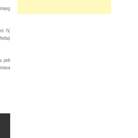
memang
m IV,
hidup
 jadi
 masa