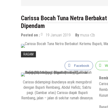
Carissa Bocah Tuna Netra Berbakat
Dipendam
Posted on :
19 Januari 2019
By
musa r2b
RAGAM
Facebook
W
Remb
Carissa didampingi ibundanya asyik mengobrol
Caris
dengan Bupati Rembang, Abdul Hafidz, Sabtu
Remba
pagi. (Gambar atas) Carissa diajak Bupati
Kusum
Rembang, jalan – jalan di sekitar rumah dinasnya.
Bupat