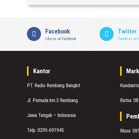
Facebook
Twitter
Like us on facebook
Tweet us on t
Kantor
Mark
PT. Radio Rembang Bangkit
Kundiant
Jl. Pemuda km.3 Rembang
Ratna: 0
Jawa Tengah – Indonesia
Pemb
Telp. 0295-691945
Musa: 08