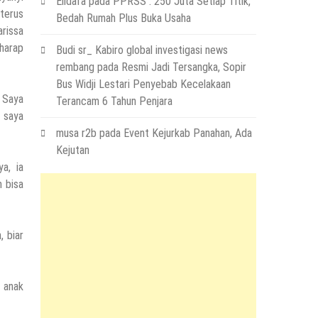
Elidafa
pada
PPRSS : 250 Juta Setiap Titik,
 terus
Bedah Rumah Plus Buka Usaha
rissa
harap
Budi sr_ Kabiro global investigasi news
rembang
pada
Resmi Jadi Tersangka, Sopir
Bus Widji Lestari Penyebab Kecelakaan
 Saya
Terancam 6 Tahun Penjara
n saya
musa r2b
pada
Event Kejurkab Panahan, Ada
Kejutan
a, ia
 bisa
, biar
i anak