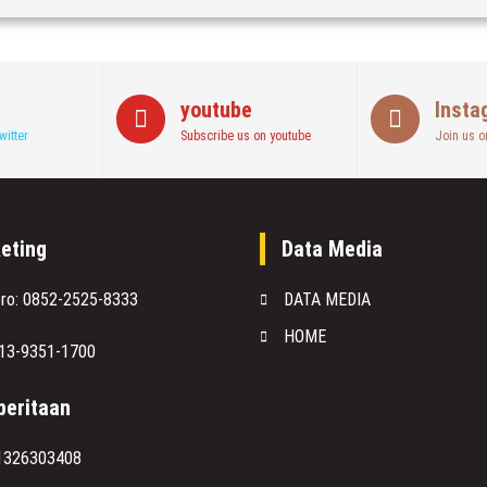
youtube
Insta
witter
Subscribe us on youtube
Join us o
eting
Data Media
oro: 0852-2525-8333
DATA MEDIA
HOME
813-9351-1700
eritaan
1326303408