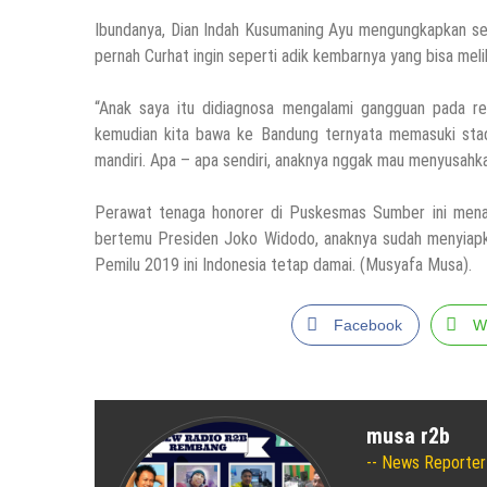
Ibundanya, Dian Indah Kusumaning Ayu mengungkapkan sel
pernah Curhat ingin seperti adik kembarnya yang bisa melih
“Anak saya itu didiagnosa mengalami gangguan pada re
kemudian kita bawa ke Bandung ternyata memasuki stadi
mandiri. Apa – apa sendiri, anaknya nggak mau menyusahka
Perawat tenaga honorer di Puskesmas Sumber ini menam
bertemu Presiden Joko Widodo, anaknya sudah menyiapka
Pemilu 2019 ini Indonesia tetap damai. (Musyafa Musa).
Facebook
W
musa r2b
News Reporter