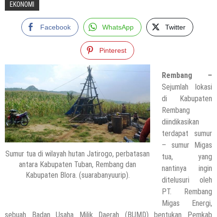
EKONOMI
Facebook
WhatsApp
Twitter
Pinterest
Rembang –
Sejumlah lokasi
di Kabupaten
Rembang
diindikasikan
terdapat sumur
– sumur Migas
Sumur tua di wilayah hutan Jatirogo, perbatasan
tua, yang
antara Kabupaten Tuban, Rembang dan
nantinya ingin
Kabupaten Blora. (suarabanyuurip).
ditelusuri oleh
PT. Rembang
Migas Energi,
sebuah Badan Usaha Milik Daerah (BUMD) bentukan Pemkab