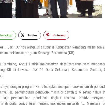
hatsApp
Twitter
Pinterest
ber
– Dari 137 ribu warga usia subur di Kabupaten Rembang, masih ada 2
belum melakukan program Keluarga Berencana (KB).
i Rembang, Abdul Hafidz melontarkan data tersebut saat mencana
ung KB di kawasan RW 06 Desa Sekarsari, Kecamatan Sumber, 
9).
utnya, dengan program KB, diharapkan mampu menekan jumlah pendudu
ahnya, laju pertumbuhan penduduk masih di bawah 2 % setiap tahun at
h laju pertumbuhan penduduk tingkat nasional. Hafidz menyamp
intah perlu serius turun tangan, menangani masalah itu. Manakala le