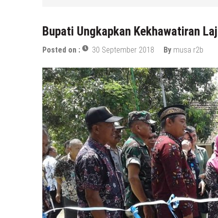
6 Agustus 2026
by
musa r2b
Bupati Ungkapkan Kekhawatiran Laj
Posted on :
30 September 2018
By
musa r2b