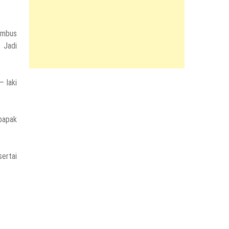
nembus
 Jadi
– laki
 bapak
ertai