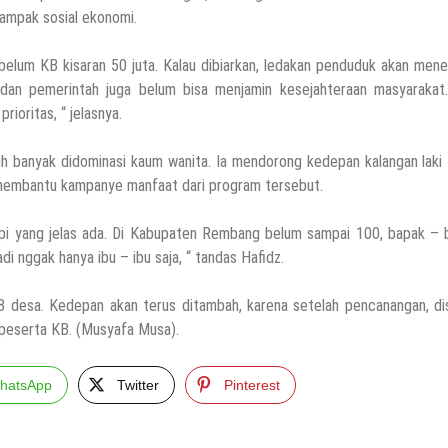
dampak sosial ekonomi.
ng belum KB kisaran 50 juta. Kalau dibiarkan, ledakan penduduk akan me
, dan pemerintah juga belum bisa menjamin kesejahteraan masyarakat.
ioritas, “ jelasnya.
h banyak didominasi kaum wanita. Ia mendorong kedepan kalangan laki 
k membantu kampanye manfaat dari program tersebut.
tapi yang jelas ada. Di Kabupaten Rembang belum sampai 100, bapak –
 nggak hanya ibu – ibu saja, “ tandas Hafidz.
esa. Kedepan akan terus ditambah, karena setelah pencanangan, dis
 peserta KB. (Musyafa Musa).
hatsApp
Twitter
Pinterest