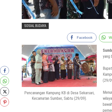
SOSIAL BUDAYA
Facebook
W
Sum
yang 
Bupat
Kamp
(29/0
Menur
Pencanangan Kampung KB di Desa Sekarsari,
Kecamatan Sumber, Sabtu (29/09).
wilay
bawa
pemer