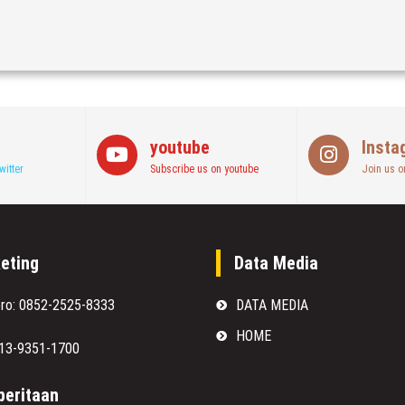
youtube
Insta
witter
Subscribe us on youtube
Join us o
eting
Data Media
oro: 0852-2525-8333
DATA MEDIA
HOME
813-9351-1700
eritaan