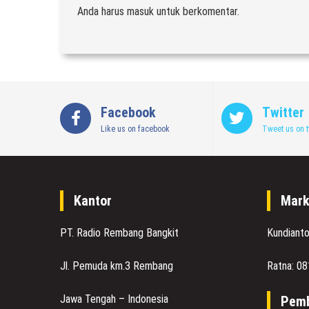
Anda harus
masuk
untuk berkomentar.
Facebook
Twitter
Like us on facebook
Tweet us on t
Kantor
Mark
PT. Radio Rembang Bangkit
Kundiant
Jl. Pemuda km.3 Rembang
Ratna: 0
Jawa Tengah – Indonesia
Pemb