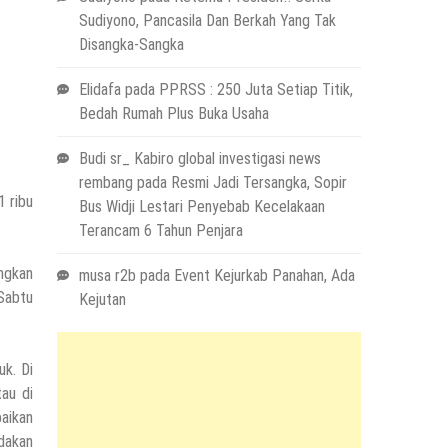
Sudiyono, Pancasila Dan Berkah Yang Tak
Disangka-Sangka
Elidafa
pada
PPRSS : 250 Juta Setiap Titik,
Bedah Rumah Plus Buka Usaha
Budi sr_ Kabiro global investigasi news
rembang
pada
Resmi Jadi Tersangka, Sopir
1 ribu
Bus Widji Lestari Penyebab Kecelakaan
Terancam 6 Tahun Penjara
ngkan
musa r2b
pada
Event Kejurkab Panahan, Ada
Sabtu
Kejutan
k. Di
au di
aikan
dakan