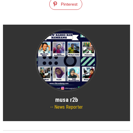
Pinterest
musa r2b
News Reporter