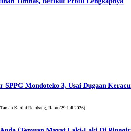
ihan Timnas, Berikut Profil Lengkapnya
pur SPPG Mondoteko 3, Usai Dugaan Kera
a Anda (Temuan Mayat Laki-Laki Di Pinggi