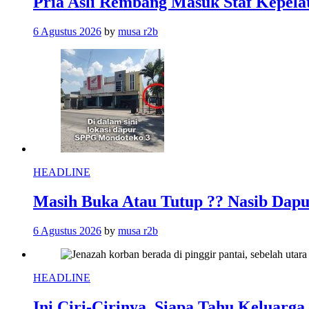
Pria Asli Rembang Masuk Staf Kepelat
6 Agustus 2026
by
musa r2b
HEADLINE
Masih Buka Atau Tutup ?? Nasib Da
6 Agustus 2026
by
musa r2b
HEADLINE
Ini Ciri-Cirinya, Siapa Tahu Keluarg