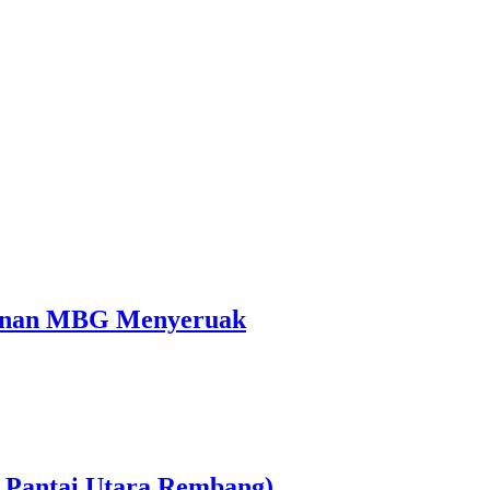
cunan MBG Menyeruak
r Pantai Utara Rembang)