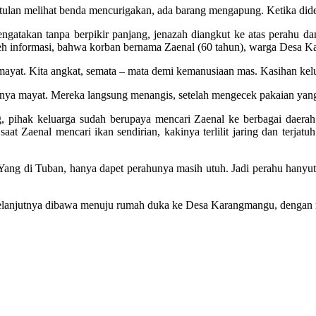
etulan melihat benda mencurigakan, ada barang mengapung. Ketika dide
gatakan tanpa berpikir panjang, jenazah diangkut ke atas perahu d
oleh informasi, bahwa korban bernama Zaenal (60 tahun), warga Des
 mayat. Kita angkat, semata – mata demi kemanusiaan mas. Kasihan kelu
nya mayat. Mereka langsung menangis, setelah mengecek pakaian yang 
g, pihak keluarga sudah berupaya mencari Zaenal ke berbagai daer
aenal mencari ikan sendirian, kakinya terlilit jaring dan terjatuh k
ang di Tuban, hanya dapet perahunya masih utuh. Jadi perahu hanyut 
an, selanjutnya dibawa menuju rumah duka ke Desa Karangmangu, deng