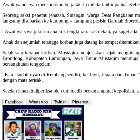
Awalnya nelayan mencari ikan berjarak 15 mil dari bibir pantai. Keb
Seorang saksi penemu jenazah, Sutangin, warga Desa Pangkalan men
langsung disebarkan ke kampung – kampung pesisir. Barulah diper
“Awalnya saya pikir itu apa kok tengkurap. Tak dekati, ya kaget ada
Anak dan sejumlah tetangga korban juga datang ke tempat ditemukan
Salah satu kerabat korban, Mustaqim menjelaskan sejak menghilan
Brondong, Kabupaten Lamongan, Jawa Timur. Mustaqim menduga saat Z
bersangkutan tenggelam.
“Kami sudah nyari di Rembang sendiri, ke Tayu, Jepara dan Tuban. Y
dengan mata terisak.
Setelah jenazah diperiksa oleh tim medis bersama aparat kepolisi
Facebook
WhatsApp
Twitter
Pinterest