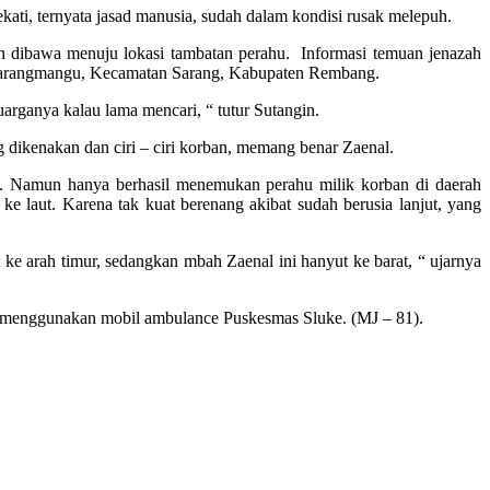
kati, ternyata jasad manusia, sudah dalam kondisi rusak melepuh.
an dibawa menuju lokasi tambatan perahu. Informasi temuan jenazah
a Karangmangu, Kecamatan Sarang, Kabupaten Rembang.
arganya kalau lama mencari, “ tutur Sutangin.
dikenakan dan ciri – ciri korban, memang benar Zaenal.
ah. Namun hanya berhasil menemukan perahu milik korban di daerah
e laut. Karena tak kuat berenang akibat sudah berusia lanjut, yang
ke arah timur, sedangkan mbah Zaenal ini hanyut ke barat, “ ujarnya
an menggunakan mobil ambulance Puskesmas Sluke. (MJ – 81).